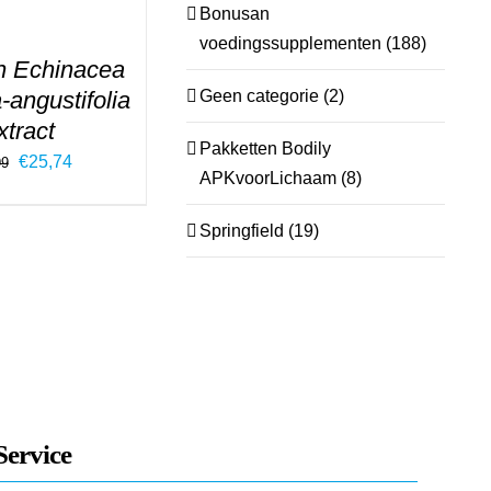
Bonusan
voedingssupplementen
(188)
 Echinacea
-angustifolia
Geen categorie
(2)
xtract
Pakketten Bodily
Oorspronkelijke
Huidige
€
25,74
99
APKvoorLichaam
(8)
prijs
prijs
was:
is:
Springfield
(19)
€32,99.
€25,74.
Service