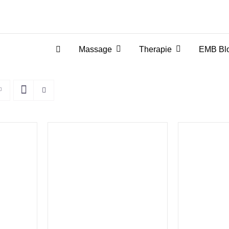
Massage
Therapie
EMB Blo
AAN
TOEVOEGEN AAN
TOEV
N
/
WINKELWAGEN
/
WINKE
DETAILS
D