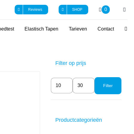
0
Reviews
SHOP
edtest
Elastisch Tapen
Tarieven
Contact
Filter op prijs
Filter
Min.
Max.
prijs
prijs
OEGEN AAN
LWAGEN
/
ETAILS
Productcategorieën